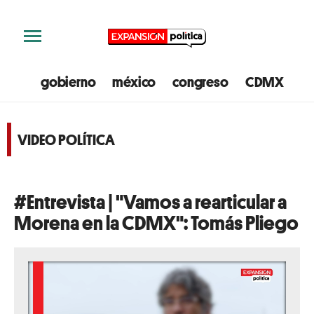
gobierno
méxico
congreso
CDMX
e
VIDEO POLÍTICA
#Entrevista | "Vamos a rearticular a
Morena en la CDMX": Tomás Pliego