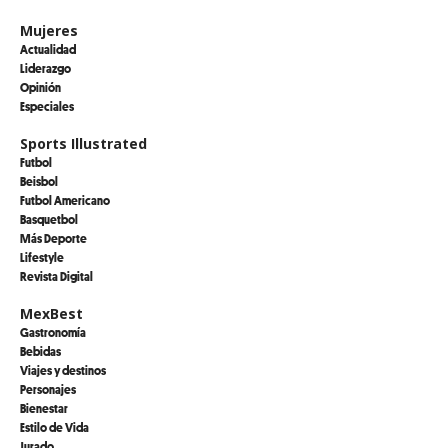
Mujeres
Actualidad
Liderazgo
Opinión
Especiales
Sports Illustrated
Futbol
Beisbol
Futbol Americano
Basquetbol
Más Deporte
Lifestyle
Revista Digital
MexBest
Gastronomía
Bebidas
Viajes y destinos
Personajes
Bienestar
Estilo de Vida
Jurado