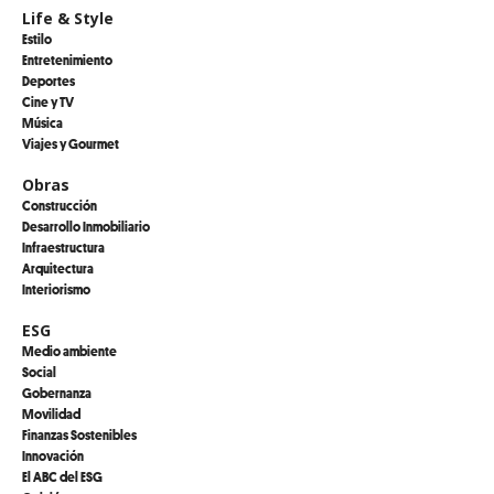
Life & Style
Estilo
Entretenimiento
Deportes
Cine y TV
Música
Viajes y Gourmet
Obras
Construcción
Desarrollo Inmobiliario
Infraestructura
Arquitectura
Interiorismo
ESG
Medio ambiente
Social
Gobernanza
Movilidad
Finanzas Sostenibles
Innovación
El ABC del ESG