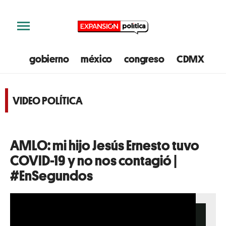
gobierno
méxico
congreso
CDMX
e
VIDEO POLÍTICA
AMLO: mi hijo Jesús Ernesto tuvo
COVID-19 y no nos contagió |
#EnSegundos