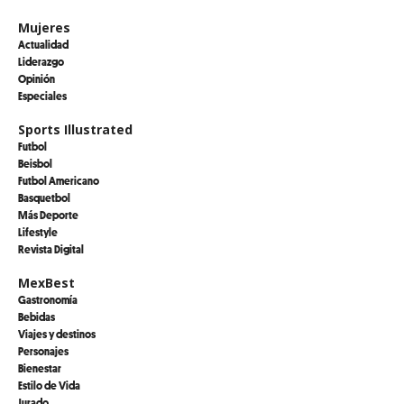
Mujeres
Actualidad
Liderazgo
Opinión
Especiales
Sports Illustrated
Futbol
Beisbol
Futbol Americano
Basquetbol
Más Deporte
Lifestyle
Revista Digital
MexBest
Gastronomía
Bebidas
Viajes y destinos
Personajes
Bienestar
Estilo de Vida
Jurado