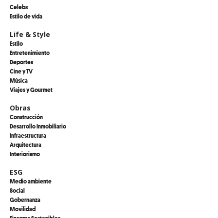
Celebs
Estilo de vida
Life & Style
Estilo
Entretenimiento
Deportes
Cine y TV
Música
Viajes y Gourmet
Obras
Construcción
Desarrollo Inmobiliario
Infraestructura
Arquitectura
Interiorismo
ESG
Medio ambiente
Social
Gobernanza
Movilidad
Finanzas Sostenibles