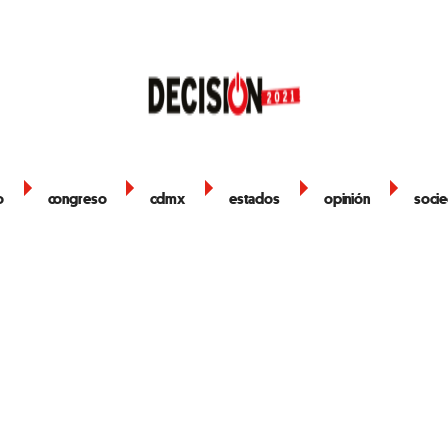
o
congreso
cdmx
estados
opinión
soci