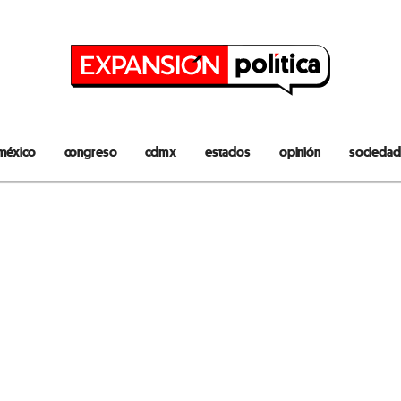
méxico
congreso
cdmx
estados
opinión
sociedad