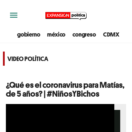
gobierno
méxico
congreso
CDMX
e
VIDEO POLÍTICA
¿Qué es el coronavirus para Matías,
de 5 años? | #NiñosYBichos