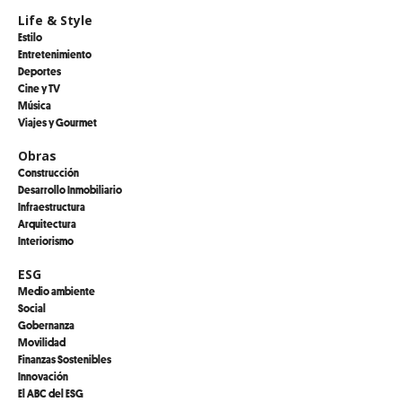
Life & Style
Estilo
Entretenimiento
Deportes
Cine y TV
Música
Viajes y Gourmet
Obras
Construcción
Desarrollo Inmobiliario
Infraestructura
Arquitectura
Interiorismo
ESG
Medio ambiente
Social
Gobernanza
Movilidad
Finanzas Sostenibles
Innovación
El ABC del ESG