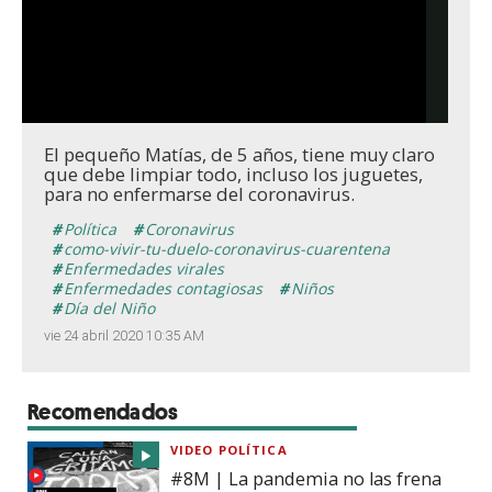
El pequeño Matías, de 5 años, tiene muy claro
que debe limpiar todo, incluso los juguetes,
para no enfermarse del coronavirus.
Política
Coronavirus
como-vivir-tu-duelo-coronavirus-cuarentena
Enfermedades virales
Enfermedades contagiosas
Niños
Día del Niño
vie 24 abril 2020 10:35 AM
Recomendados
VIDEO POLÍTICA
#8M | La pandemia no las frena