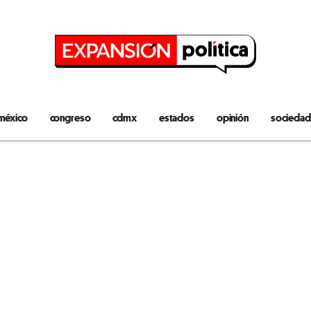
méxico
congreso
cdmx
estados
opinión
sociedad