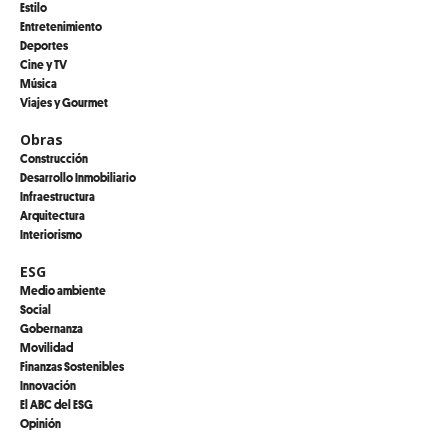
Estilo
Entretenimiento
Deportes
Cine y TV
Música
Viajes y Gourmet
Obras
Construcción
Desarrollo Inmobiliario
Infraestructura
Arquitectura
Interiorismo
ESG
Medio ambiente
Social
Gobernanza
Movilidad
Finanzas Sostenibles
Innovación
El ABC del ESG
Opinión