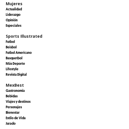
Mujeres
Actualidad
Liderazgo
Opinión
Especiales
Sports Illustrated
Futbol
Beisbol
Futbol Americano
Basquetbol
Más Deporte
Lifestyle
Revista Digital
MexBest
Gastronomía
Bebidas
Viajes y destinos
Personajes
Bienestar
Estilo de Vida
Jurado