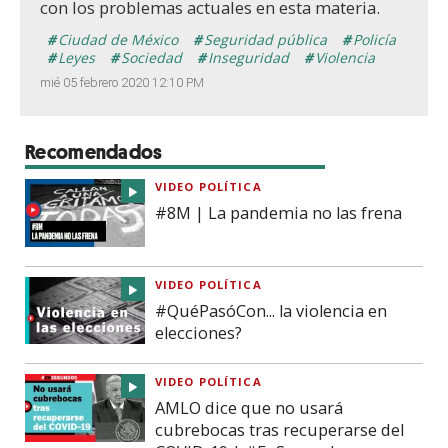
con los problemas actuales en esta materia.
Ciudad de México
Seguridad pública
Policía
Leyes
Sociedad
Inseguridad
Violencia
mié 05 febrero 2020 12:10 PM
Recomendados
VIDEO POLÍTICA
#8M | La pandemia no las frena
VIDEO POLÍTICA
#QuéPasóCon... la violencia en
elecciones?
VIDEO POLÍTICA
AMLO dice que no usará
cubrebocas tras recuperarse del