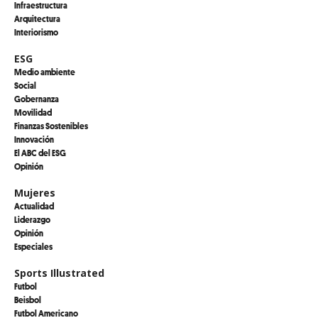
Infraestructura
Arquitectura
Interiorismo
ESG
Medio ambiente
Social
Gobernanza
Movilidad
Finanzas Sostenibles
Innovación
El ABC del ESG
Opinión
Mujeres
Actualidad
Liderazgo
Opinión
Especiales
Sports Illustrated
Futbol
Beisbol
Futbol Americano