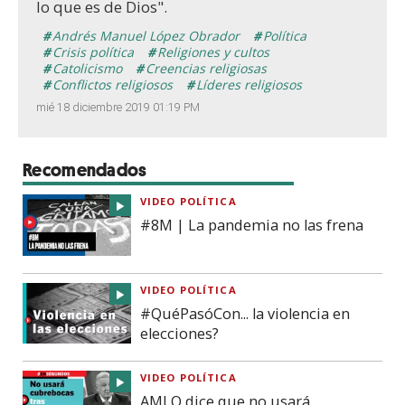
lo que es de Dios".
Andrés Manuel López Obrador
Política
Crisis política
Religiones y cultos
Catolicismo
Creencias religiosas
Conflictos religiosos
Líderes religiosos
mié 18 diciembre 2019 01:19 PM
Recomendados
VIDEO POLÍTICA
#8M | La pandemia no las frena
VIDEO POLÍTICA
#QuéPasóCon... la violencia en
elecciones?
VIDEO POLÍTICA
AMLO dice que no usará