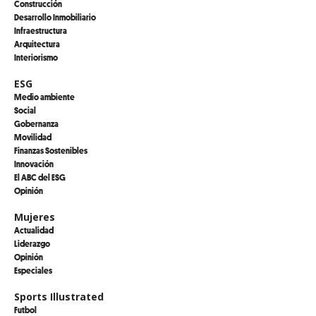
Construcción
Desarrollo Inmobiliario
Infraestructura
Arquitectura
Interiorismo
ESG
Medio ambiente
Social
Gobernanza
Movilidad
Finanzas Sostenibles
Innovación
El ABC del ESG
Opinión
Mujeres
Actualidad
Liderazgo
Opinión
Especiales
Sports Illustrated
Futbol