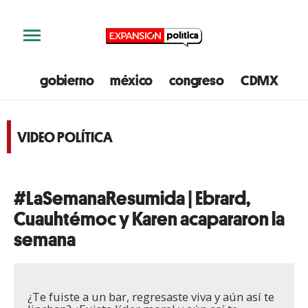
gobierno
méxico
congreso
CDMX
e
VIDEO POLÍTICA
#LaSemanaResumida | Ebrard,
Cuauhtémoc y Karen acapararon la
semana
¿Te fuiste a un bar, regresaste viva y aún así te