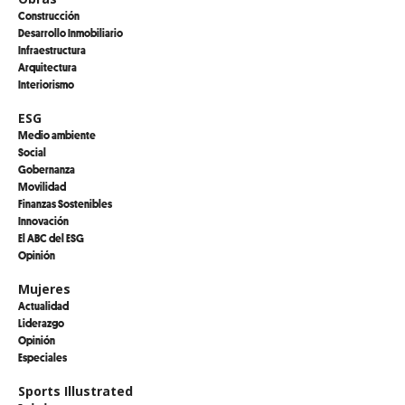
Construcción
Desarrollo Inmobiliario
Infraestructura
Arquitectura
Interiorismo
ESG
Medio ambiente
Social
Gobernanza
Movilidad
Finanzas Sostenibles
Innovación
El ABC del ESG
Opinión
Mujeres
Actualidad
Liderazgo
Opinión
Especiales
Sports Illustrated