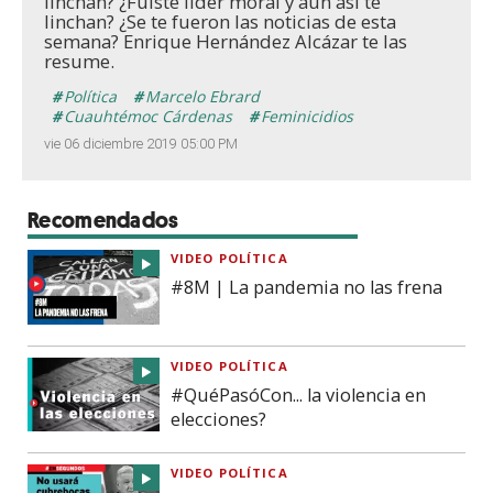
linchan? ¿Fuiste líder moral y aún así te
linchan? ¿Se te fueron las noticias de esta
semana? Enrique Hernández Alcázar te las
resume.
Política
Marcelo Ebrard
Cuauhtémoc Cárdenas
Feminicidios
vie 06 diciembre 2019 05:00 PM
Recomendados
VIDEO POLÍTICA
#8M | La pandemia no las frena
VIDEO POLÍTICA
#QuéPasóCon... la violencia en
elecciones?
VIDEO POLÍTICA