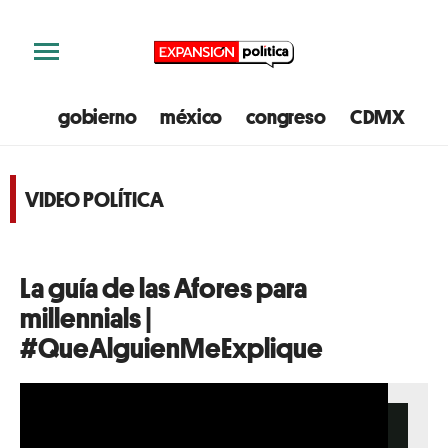
gobierno
méxico
congreso
CDMX
e
VIDEO POLÍTICA
La guía de las Afores para
millennials |
#QueAlguienMeExplique