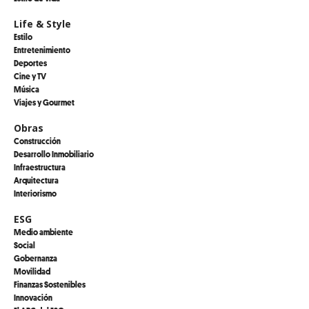
Life & Style
Estilo
Entretenimiento
Deportes
Cine y TV
Música
Viajes y Gourmet
Obras
Construcción
Desarrollo Inmobiliario
Infraestructura
Arquitectura
Interiorismo
ESG
Medio ambiente
Social
Gobernanza
Movilidad
Finanzas Sostenibles
Innovación