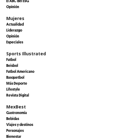
El ABC del ESG
Opinión
Mujeres
Actualidad
Liderazgo
Opinión
Especiales
Sports Illustrated
Futbol
Beisbol
Futbol Americano
Basquetbol
Más Deporte
Lifestyle
Revista Digital
MexBest
Gastronomía
Bebidas
Viajes y destinos
Personajes
Bienestar