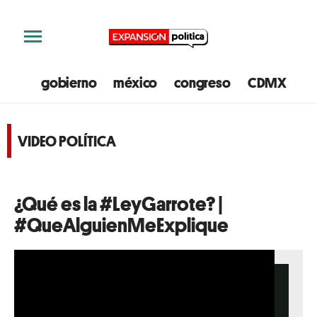
gobierno
méxico
congreso
CDMX
e
VIDEO POLÍTICA
¿Qué es la #LeyGarrote? |
#QueAlguienMeExplique