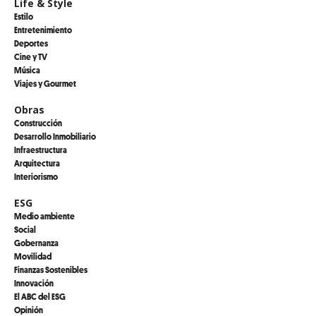
Life & Style
Estilo
Entretenimiento
Deportes
Cine y TV
Música
Viajes y Gourmet
Obras
Construcción
Desarrollo Inmobiliario
Infraestructura
Arquitectura
Interiorismo
ESG
Medio ambiente
Social
Gobernanza
Movilidad
Finanzas Sostenibles
Innovación
El ABC del ESG
Opinión