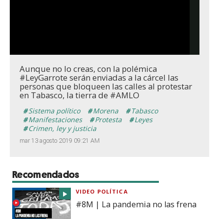
Aunque no lo creas, con la polémica
#LeyGarrote serán enviadas a la cárcel las
personas que bloqueen las calles al protestar
en Tabasco, la tierra de #AMLO
Sistema político
Morena
Tabasco
Manifestaciones
Protesta
Leyes
Crimen, ley y justicia
mar 13 agosto 2019 09:21 AM
Recomendados
VIDEO POLÍTICA
#8M | La pandemia no las frena