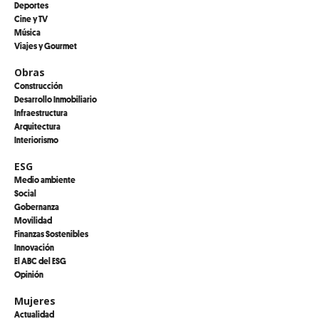
Deportes
Cine y TV
Música
Viajes y Gourmet
Obras
Construcción
Desarrollo Inmobiliario
Infraestructura
Arquitectura
Interiorismo
ESG
Medio ambiente
Social
Gobernanza
Movilidad
Finanzas Sostenibles
Innovación
El ABC del ESG
Opinión
Mujeres
Actualidad