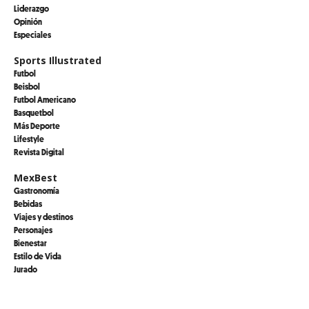
Liderazgo
Opinión
Especiales
Sports Illustrated
Futbol
Beisbol
Futbol Americano
Basquetbol
Más Deporte
Lifestyle
Revista Digital
MexBest
Gastronomía
Bebidas
Viajes y destinos
Personajes
Bienestar
Estilo de Vida
Jurado