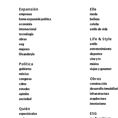
Expansión
Elle
empresas
moda
home expansión politica
belleza
economía
celebs
internacional
estilo de vida
tecnología
Life & Style
obras
estilo
esg
entretenimiento
mujeres
deportes
lifeandstyle
cine y tv
Política
música
gobierno
viajes y gourmet
méxico
Obras
congreso
construcción
cdmx
desarrollo inmobiliar
estados
infraestructura
opinión
arquitectura
sociedad
interiorismo
Quién
ESG
espectáculos