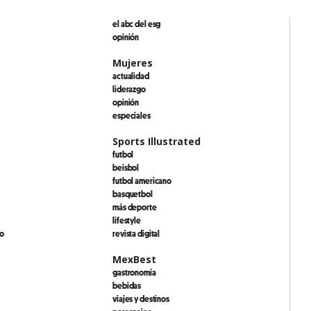
el abc del esg
opinión
Mujeres
actualidad
liderazgo
opinión
especiales
Sports Illustrated
futbol
beisbol
futbol americano
basquetbol
más deporte
lifestyle
io
revista digital
MexBest
gastronomía
bebidas
viajes y destinos