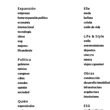
Expansión
Elle
empresas
moda
home expansión politica
belleza
economía
celebs
internacional
estilo de vida
tecnología
Life & Style
obras
estilo
esg
entretenimiento
mujeres
deportes
lifeandstyle
cine y tv
Política
música
gobierno
viajes y gourmet
méxico
Obras
congreso
construcción
cdmx
desarrollo inmobiliar
estados
infraestructura
opinión
arquitectura
sociedad
interiorismo
Quién
ESG
espectáculos