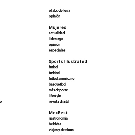
el abc del esg
opinión
Mujeres
actualidad
liderazgo
opinión
especiales
Sports Illustrated
futbol
beisbol
futbol americano
basquetbol
más deporte
lifestyle
io
revista digital
MexBest
gastronomía
bebidas
viajes y destinos