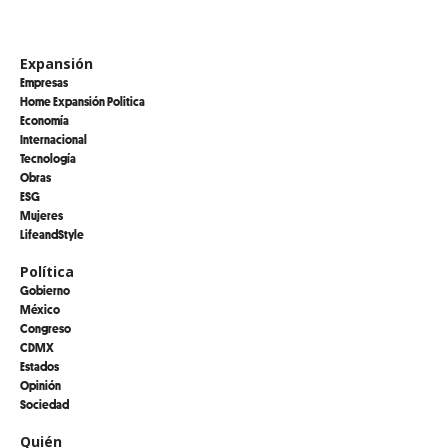
Expansión
Empresas
Home Expansión Politica
Economía
Internacional
Tecnología
Obras
ESG
Mujeres
LifeandStyle
Política
Gobierno
México
Congreso
CDMX
Estados
Opinión
Sociedad
Quién