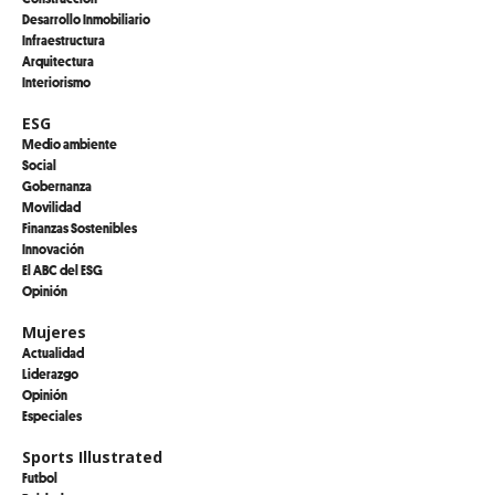
Desarrollo Inmobiliario
Infraestructura
Arquitectura
Interiorismo
ESG
Medio ambiente
Social
Gobernanza
Movilidad
Finanzas Sostenibles
Innovación
El ABC del ESG
Opinión
Mujeres
Actualidad
Liderazgo
Opinión
Especiales
Sports Illustrated
Futbol