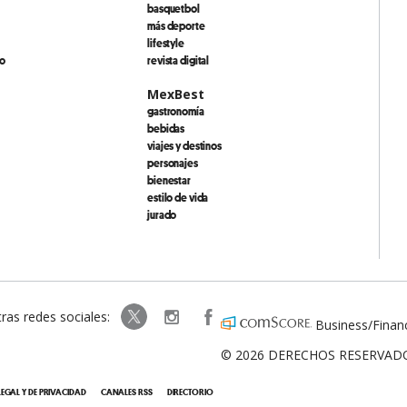
basquetbol
más deporte
lifestyle
io
revista digital
MexBest
gastronomía
bebidas
viajes y destinos
personajes
bienestar
estilo de vida
jurado
ras redes sociales:
expansionpolitica
ExpansionPolitica
Business/Finan
ExpPolitica
© 2026 DERECHOS RESERVADOS
LEGAL Y DE PRIVACIDAD
CANALES RSS
DIRECTORIO