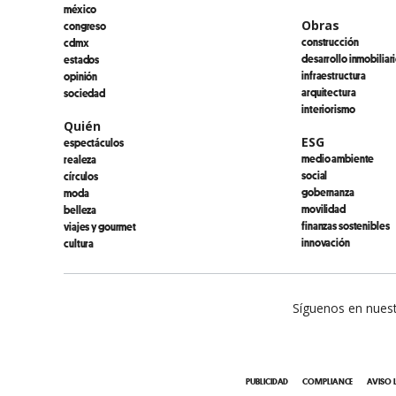
méxico
Obras
congreso
construcción
cdmx
desarrollo inmobiliar
estados
infraestructura
opinión
arquitectura
sociedad
interiorismo
Quién
ESG
espectáculos
medio ambiente
realeza
social
círculos
gobernanza
moda
movilidad
belleza
finanzas sostenibles
viajes y gourmet
innovación
cultura
Síguenos en nuest
PUBLICIDAD
COMPLIANCE
AVISO 