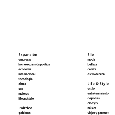
Expansión
Elle
empresas
moda
home expansión politica
belleza
economía
celebs
internacional
estilo de vida
tecnología
Life & Style
obras
estilo
esg
entretenimiento
mujeres
deportes
lifeandstyle
cine y tv
Política
música
gobierno
viajes y gourmet