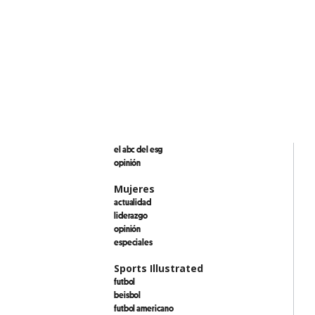
el abc del esg
opinión
Mujeres
actualidad
liderazgo
opinión
especiales
Sports Illustrated
futbol
beisbol
futbol americano