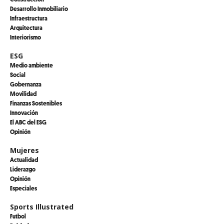
Desarrollo Inmobiliario
Infraestructura
Arquitectura
Interiorismo
ESG
Medio ambiente
Social
Gobernanza
Movilidad
Finanzas Sostenibles
Innovación
El ABC del ESG
Opinión
Mujeres
Actualidad
Liderazgo
Opinión
Especiales
Sports Illustrated
Futbol