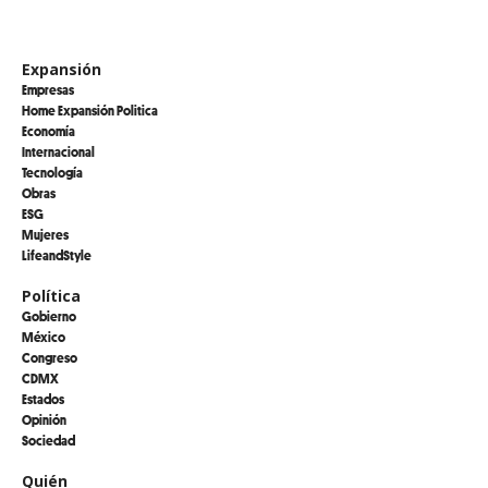
Expansión
Empresas
Home Expansión Politica
Economía
Internacional
Tecnología
Obras
ESG
Mujeres
LifeandStyle
Política
Gobierno
México
Congreso
CDMX
Estados
Opinión
Sociedad
Quién