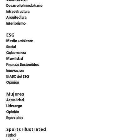
Desarrollo Inmobiliario
Infraestructura
Arquitectura
Interiorismo
ESG
Medio ambiente
Social
Gobernanza
Movilidad
Finanzas Sostenibles
Innovación
El ABC del ESG
Opinión
Mujeres
Actualidad
Liderazgo
Opinión
Especiales
Sports Illustrated
Futbol