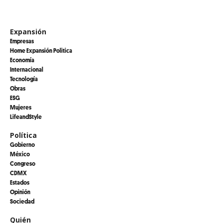
Expansión
Empresas
Home Expansión Politica
Economía
Internacional
Tecnología
Obras
ESG
Mujeres
LifeandStyle
Política
Gobierno
México
Congreso
CDMX
Estados
Opinión
Sociedad
Quién