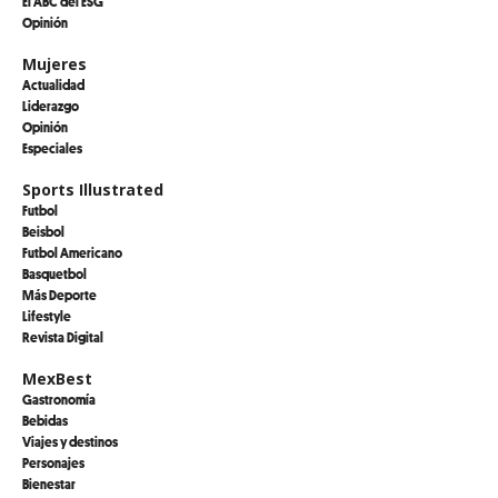
El ABC del ESG
Opinión
Mujeres
Actualidad
Liderazgo
Opinión
Especiales
Sports Illustrated
Futbol
Beisbol
Futbol Americano
Basquetbol
Más Deporte
Lifestyle
Revista Digital
MexBest
Gastronomía
Bebidas
Viajes y destinos
Personajes
Bienestar