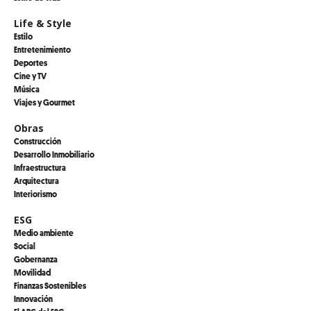
Life & Style
Estilo
Entretenimiento
Deportes
Cine y TV
Música
Viajes y Gourmet
Obras
Construcción
Desarrollo Inmobiliario
Infraestructura
Arquitectura
Interiorismo
ESG
Medio ambiente
Social
Gobernanza
Movilidad
Finanzas Sostenibles
Innovación