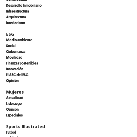
Desarrollo Inmobiliario
Infraestructura
Arquitectura
Interiorismo
ESG
Medio ambiente
Social
Gobernanza
Movilidad
Finanzas Sostenibles
Innovación
El ABC del ESG
Opinión
Mujeres
Actualidad
Liderazgo
Opinión
Especiales
Sports Illustrated
Futbol