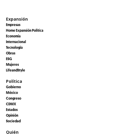
Expansión
Empresas
Home Expansión Politica
Economía
Internacional
Tecnología
Obras
ESG
Mujeres
LifeandStyle
Política
Gobierno
México
Congreso
CDMX
Estados
Opinión
Sociedad
Quién