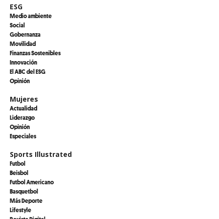
ESG
Medio ambiente
Social
Gobernanza
Movilidad
Finanzas Sostenibles
Innovación
El ABC del ESG
Opinión
Mujeres
Actualidad
Liderazgo
Opinión
Especiales
Sports Illustrated
Futbol
Beisbol
Futbol Americano
Basquetbol
Más Deporte
Lifestyle
Revista Digital