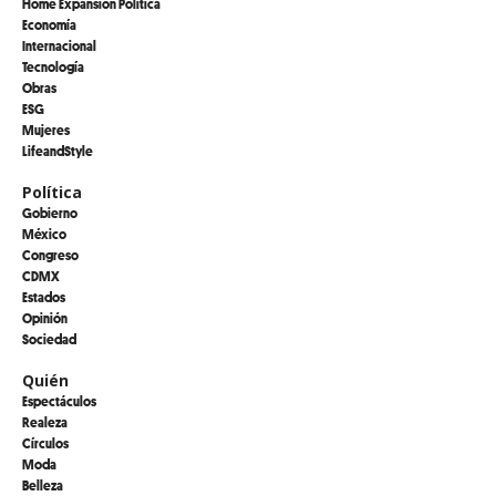
Home Expansión Politica
Economía
Internacional
Tecnología
Obras
ESG
Mujeres
LifeandStyle
Política
Gobierno
México
Congreso
CDMX
Estados
Opinión
Sociedad
Quién
Espectáculos
Realeza
Círculos
Moda
Belleza