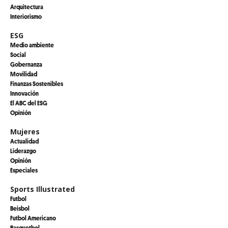
Arquitectura
Interiorismo
ESG
Medio ambiente
Social
Gobernanza
Movilidad
Finanzas Sostenibles
Innovación
El ABC del ESG
Opinión
Mujeres
Actualidad
Liderazgo
Opinión
Especiales
Sports Illustrated
Futbol
Beisbol
Futbol Americano
Basquetbol