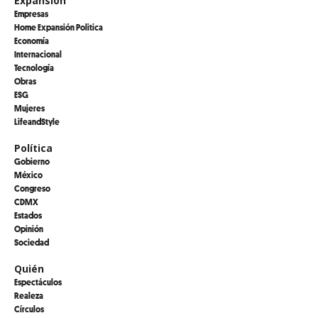
Expansión
Empresas
Home Expansión Politica
Economía
Internacional
Tecnología
Obras
ESG
Mujeres
LifeandStyle
Política
Gobierno
México
Congreso
CDMX
Estados
Opinión
Sociedad
Quién
Espectáculos
Realeza
Círculos