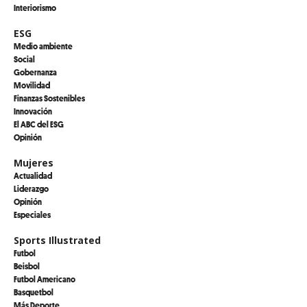
Interiorismo
ESG
Medio ambiente
Social
Gobernanza
Movilidad
Finanzas Sostenibles
Innovación
El ABC del ESG
Opinión
Mujeres
Actualidad
Liderazgo
Opinión
Especiales
Sports Illustrated
Futbol
Beisbol
Futbol Americano
Basquetbol
Más Deporte