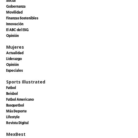
Social
Gobernanza
Movilidad
Finanzas Sostenibles
Innovación
El ABC del ESG
Opinión
Mujeres
Actualidad
Liderazgo
Opinión
Especiales
Sports Illustrated
Futbol
Beisbol
Futbol Americano
Basquetbol
Más Deporte
Lifestyle
Revista Digital
MexBest