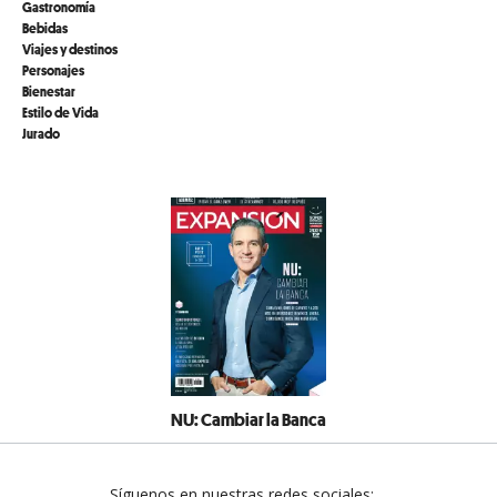
Gastronomía
Bebidas
Viajes y destinos
Personajes
Bienestar
Estilo de Vida
Jurado
NU: Cambiar la Banca
Síguenos en nuestras redes sociales: