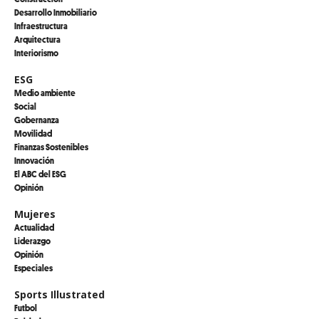
Desarrollo Inmobiliario
Infraestructura
Arquitectura
Interiorismo
ESG
Medio ambiente
Social
Gobernanza
Movilidad
Finanzas Sostenibles
Innovación
El ABC del ESG
Opinión
Mujeres
Actualidad
Liderazgo
Opinión
Especiales
Sports Illustrated
Futbol