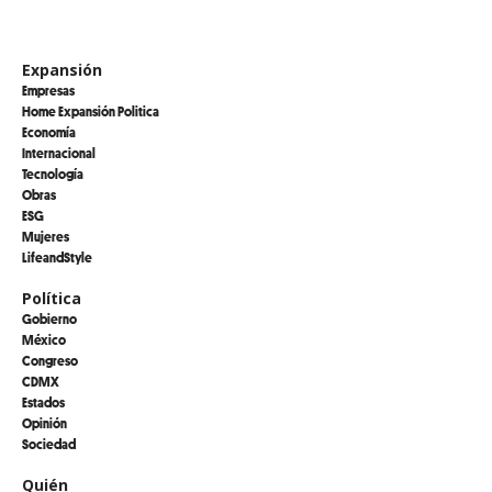
Expansión
Empresas
Home Expansión Politica
Economía
Internacional
Tecnología
Obras
ESG
Mujeres
LifeandStyle
Política
Gobierno
México
Congreso
CDMX
Estados
Opinión
Sociedad
Quién