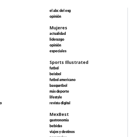
el abc del esg
opinión
Mujeres
actualidad
liderazgo
opinión
especiales
Sports Illustrated
futbol
beisbol
futbol americano
basquetbol
más deporte
lifestyle
io
revista digital
MexBest
gastronomía
bebidas
viajes y destinos