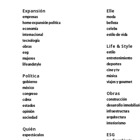
Expansión
Elle
empresas
moda
home expansión politica
belleza
economía
celebs
internacional
estilo de vida
tecnología
Life & Style
obras
estilo
esg
entretenimiento
mujeres
deportes
lifeandstyle
cine y tv
Política
música
gobierno
viajes y gourmet
méxico
Obras
congreso
construcción
cdmx
desarrollo inmobiliar
estados
infraestructura
opinión
arquitectura
sociedad
interiorismo
Quién
ESG
espectáculos