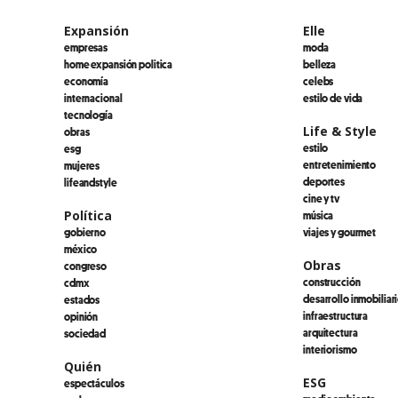
Expansión
Elle
empresas
moda
home expansión politica
belleza
economía
celebs
internacional
estilo de vida
tecnología
Life & Style
obras
estilo
esg
entretenimiento
mujeres
deportes
lifeandstyle
cine y tv
Política
música
gobierno
viajes y gourmet
méxico
Obras
congreso
construcción
cdmx
desarrollo inmobiliar
estados
infraestructura
opinión
arquitectura
sociedad
interiorismo
Quién
ESG
espectáculos