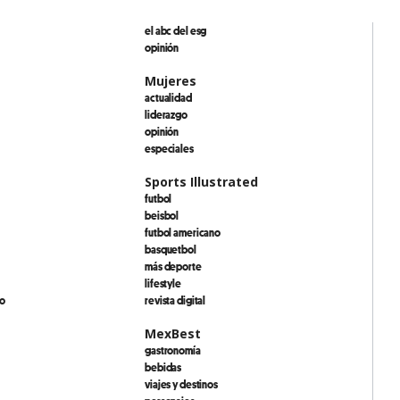
el abc del esg
opinión
Mujeres
actualidad
liderazgo
opinión
especiales
Sports Illustrated
futbol
beisbol
futbol americano
basquetbol
más deporte
lifestyle
io
revista digital
MexBest
gastronomía
bebidas
viajes y destinos