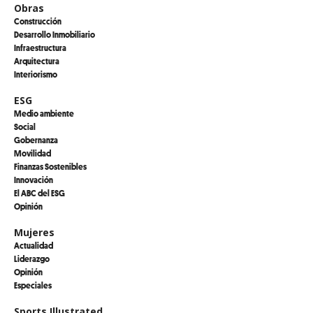
Obras
Construcción
Desarrollo Inmobiliario
Infraestructura
Arquitectura
Interiorismo
ESG
Medio ambiente
Social
Gobernanza
Movilidad
Finanzas Sostenibles
Innovación
El ABC del ESG
Opinión
Mujeres
Actualidad
Liderazgo
Opinión
Especiales
Sports Illustrated