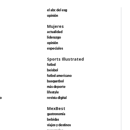
el abc del esg
opinión
Mujeres
actualidad
liderazgo
opinión
especiales
Sports Illustrated
futbol
beisbol
futbol americano
basquetbol
más deporte
lifestyle
io
revista digital
MexBest
gastronomía
bebidas
viajes y destinos