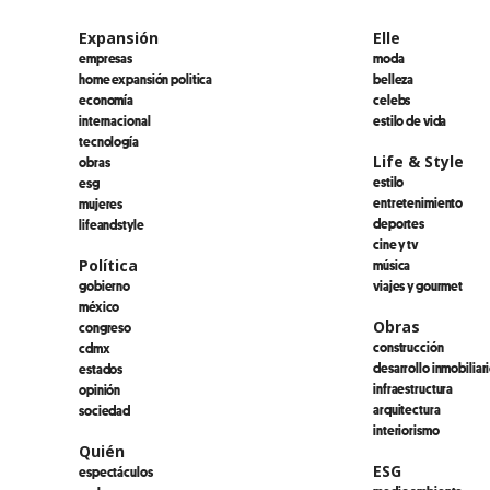
Expansión
Elle
empresas
moda
home expansión politica
belleza
economía
celebs
internacional
estilo de vida
tecnología
Life & Style
obras
estilo
esg
entretenimiento
mujeres
deportes
lifeandstyle
cine y tv
Política
música
gobierno
viajes y gourmet
méxico
Obras
congreso
construcción
cdmx
desarrollo inmobiliar
estados
infraestructura
opinión
arquitectura
sociedad
interiorismo
Quién
ESG
espectáculos