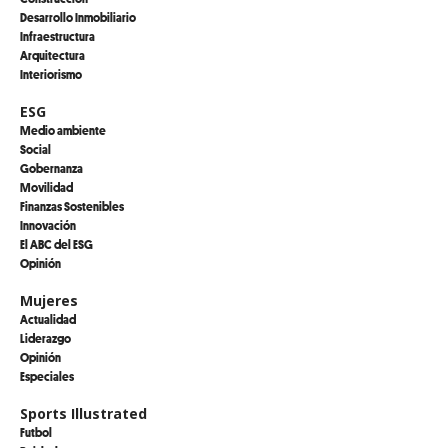
Desarrollo Inmobiliario
Infraestructura
Arquitectura
Interiorismo
ESG
Medio ambiente
Social
Gobernanza
Movilidad
Finanzas Sostenibles
Innovación
El ABC del ESG
Opinión
Mujeres
Actualidad
Liderazgo
Opinión
Especiales
Sports Illustrated
Futbol