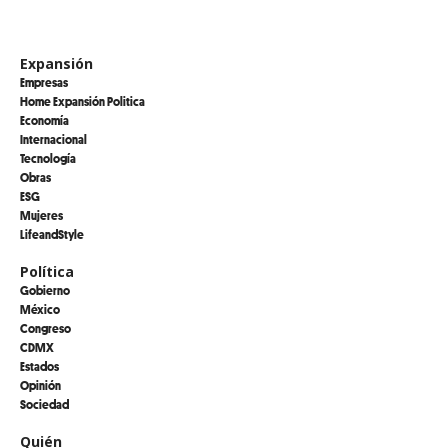
Expansión
Empresas
Home Expansión Politica
Economía
Internacional
Tecnología
Obras
ESG
Mujeres
LifeandStyle
Política
Gobierno
México
Congreso
CDMX
Estados
Opinión
Sociedad
Quién