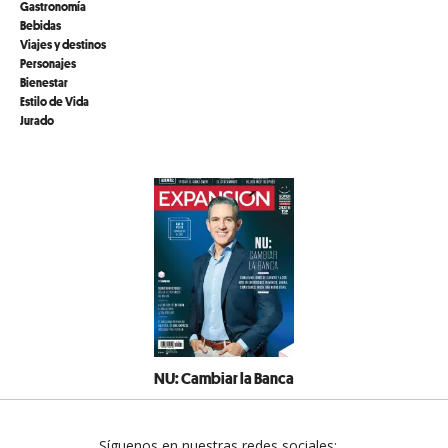
Gastronomía
Bebidas
Viajes y destinos
Personajes
Bienestar
Estilo de Vida
Jurado
NU: Cambiar la Banca
Síguenos en nuestras redes sociales: