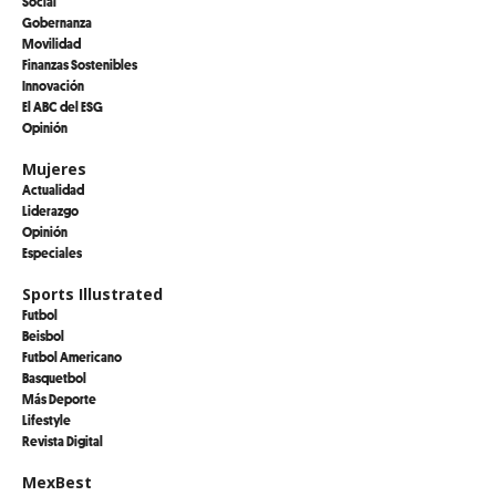
Social
Gobernanza
Movilidad
Finanzas Sostenibles
Innovación
El ABC del ESG
Opinión
Mujeres
Actualidad
Liderazgo
Opinión
Especiales
Sports Illustrated
Futbol
Beisbol
Futbol Americano
Basquetbol
Más Deporte
Lifestyle
Revista Digital
MexBest