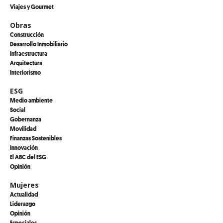
Viajes y Gourmet
Obras
Construcción
Desarrollo Inmobiliario
Infraestructura
Arquitectura
Interiorismo
ESG
Medio ambiente
Social
Gobernanza
Movilidad
Finanzas Sostenibles
Innovación
El ABC del ESG
Opinión
Mujeres
Actualidad
Liderazgo
Opinión
Especiales