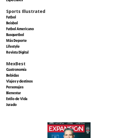
Sports Illustrated
Futbol
Beisbol
Futbol Americano
Basquetbol
Más Deporte
Lifestyle
Revista Digital
MexBest
Gastronomía
Bebidas
Viajes y destinos
Personajes
Bienestar
Estilo de Vida
Jurado