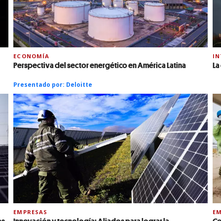
ECONOMÍA
IN
Perspectiva del sector energético en América Latina
La
Presentado por:
Deloitte
EMPRESAS
EM
es
Innovación y tecnología: Aliados para lograr la
Co