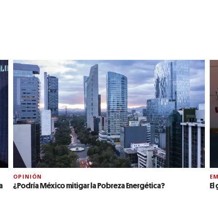
OPINIÓN
EM
a
¿Podría México mitigar la Pobreza Energética?
El