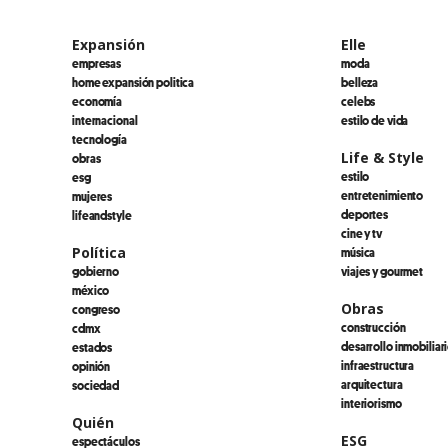
Expansión
Elle
empresas
moda
home expansión politica
belleza
economía
celebs
internacional
estilo de vida
tecnología
Life & Style
obras
estilo
esg
entretenimiento
mujeres
deportes
lifeandstyle
cine y tv
Política
música
gobierno
viajes y gourmet
méxico
Obras
congreso
construcción
cdmx
desarrollo inmobiliar
estados
infraestructura
opinión
arquitectura
sociedad
interiorismo
Quién
ESG
espectáculos