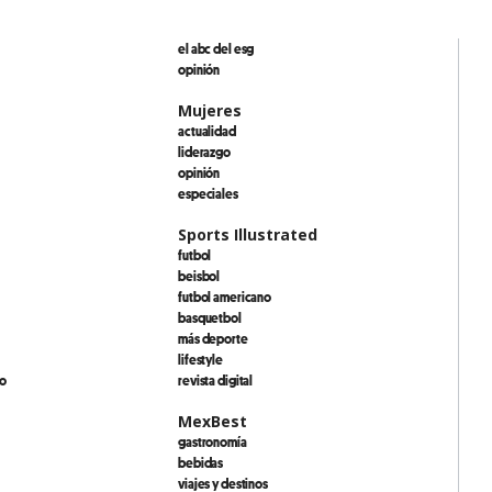
el abc del esg
opinión
Mujeres
actualidad
liderazgo
opinión
especiales
Sports Illustrated
futbol
beisbol
futbol americano
basquetbol
más deporte
lifestyle
io
revista digital
MexBest
gastronomía
bebidas
viajes y destinos