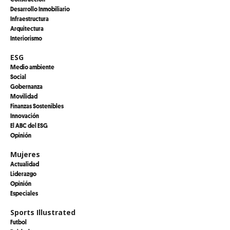
Desarrollo Inmobiliario
Infraestructura
Arquitectura
Interiorismo
ESG
Medio ambiente
Social
Gobernanza
Movilidad
Finanzas Sostenibles
Innovación
El ABC del ESG
Opinión
Mujeres
Actualidad
Liderazgo
Opinión
Especiales
Sports Illustrated
Futbol