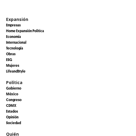
Expansión
Empresas
Home Expansión Politica
Economía
Internacional
Tecnología
Obras
ESG
Mujeres
LifeandStyle
Política
Gobierno
México
Congreso
CDMX
Estados
Opinión
Sociedad
Quién