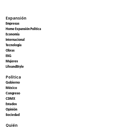
Expansión
Empresas
Home Expansión Politica
Economía
Internacional
Tecnología
Obras
ESG
Mujeres
LifeandStyle
Política
Gobierno
México
Congreso
CDMX
Estados
Opinión
Sociedad
Quién