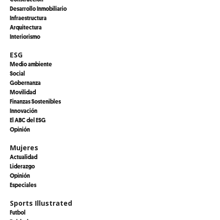
Desarrollo Inmobiliario
Infraestructura
Arquitectura
Interiorismo
ESG
Medio ambiente
Social
Gobernanza
Movilidad
Finanzas Sostenibles
Innovación
El ABC del ESG
Opinión
Mujeres
Actualidad
Liderazgo
Opinión
Especiales
Sports Illustrated
Futbol