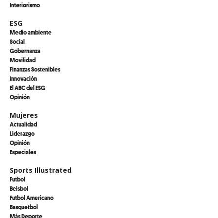
Interiorismo
ESG
Medio ambiente
Social
Gobernanza
Movilidad
Finanzas Sostenibles
Innovación
El ABC del ESG
Opinión
Mujeres
Actualidad
Liderazgo
Opinión
Especiales
Sports Illustrated
Futbol
Beisbol
Futbol Americano
Basquetbol
Más Deporte