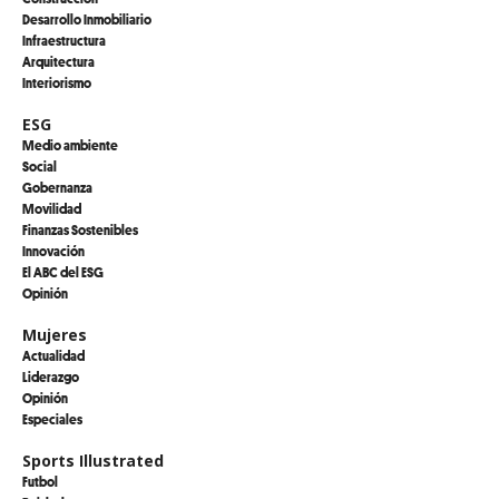
Desarrollo Inmobiliario
Infraestructura
Arquitectura
Interiorismo
ESG
Medio ambiente
Social
Gobernanza
Movilidad
Finanzas Sostenibles
Innovación
El ABC del ESG
Opinión
Mujeres
Actualidad
Liderazgo
Opinión
Especiales
Sports Illustrated
Futbol