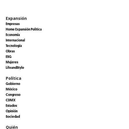
Expansión
Empresas
Home Expansión Politica
Economía
Internacional
Tecnología
Obras
ESG
Mujeres
LifeandStyle
Política
Gobierno
México
Congreso
CDMX
Estados
Opinión
Sociedad
Quién