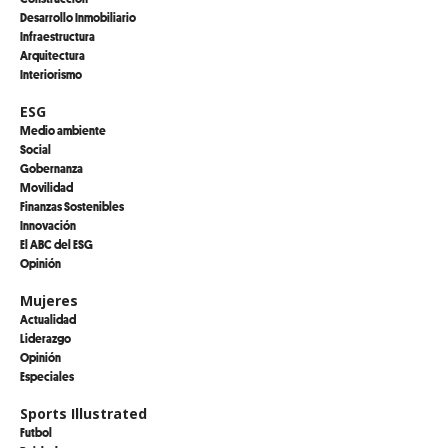
Desarrollo Inmobiliario
Infraestructura
Arquitectura
Interiorismo
ESG
Medio ambiente
Social
Gobernanza
Movilidad
Finanzas Sostenibles
Innovación
El ABC del ESG
Opinión
Mujeres
Actualidad
Liderazgo
Opinión
Especiales
Sports Illustrated
Futbol