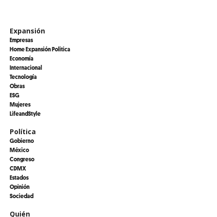
Expansión
Empresas
Home Expansión Politica
Economía
Internacional
Tecnología
Obras
ESG
Mujeres
LifeandStyle
Política
Gobierno
México
Congreso
CDMX
Estados
Opinión
Sociedad
Quién