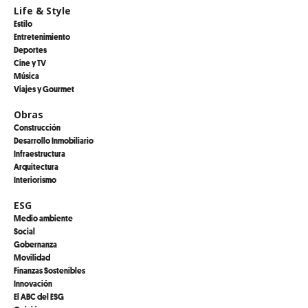
Life & Style
Estilo
Entretenimiento
Deportes
Cine y TV
Música
Viajes y Gourmet
Obras
Construcción
Desarrollo Inmobiliario
Infraestructura
Arquitectura
Interiorismo
ESG
Medio ambiente
Social
Gobernanza
Movilidad
Finanzas Sostenibles
Innovación
El ABC del ESG