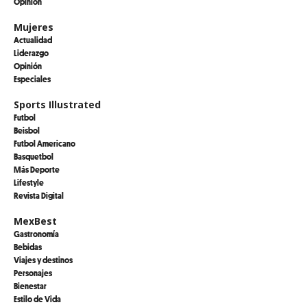
Opinión
Mujeres
Actualidad
Liderazgo
Opinión
Especiales
Sports Illustrated
Futbol
Beisbol
Futbol Americano
Basquetbol
Más Deporte
Lifestyle
Revista Digital
MexBest
Gastronomía
Bebidas
Viajes y destinos
Personajes
Bienestar
Estilo de Vida