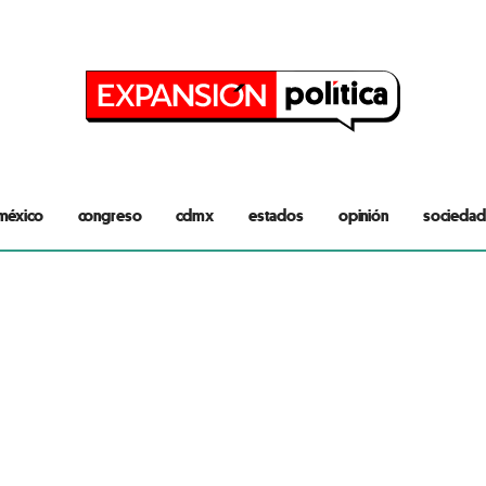
méxico
congreso
cdmx
estados
opinión
sociedad