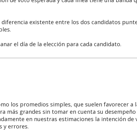
ción de voto esperada y cada línea tiene una banda 
 diferencia existente entre los dos candidatos punt
bles.
nar el día de la elección para cada candidato.
omo los promedios simples, que suelen favorecer a
tra más grandes sin tomar en cuenta su desempeño 
amente en nuestras estimaciones la intención de v
 y errores.