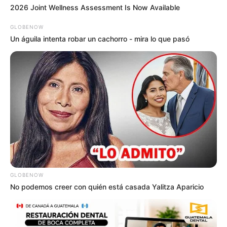
2026 Joint Wellness Assessment Is Now Available
JOINT CARE