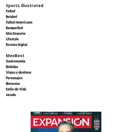
Sports Illustrated
Futbol
Beisbol
Futbol Americano
Basquetbol
Más Deporte
Lifestyle
Revista Digital
MexBest
Gastronomía
Bebidas
Viajes y destinos
Personajes
Bienestar
Estilo de Vida
Jurado