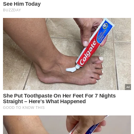
See Him Today
BUZZDAY
She Put Toothpaste On Her Feet For 7 Nights
Straight – Here's What Happened
GOOD TO KNOW THIS