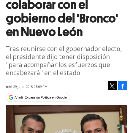
colaborar con el
gobierno del 'Bronco'
en Nuevo León
Tras reunirse con el gobernador electo,
el presidente dijo tener disposición
"para acompañar los esfuerzos que
encabezará" en el estado
Face
mié 29 julio 2015 03:09 PM
Tweet
Añadir Expansión Política en Google