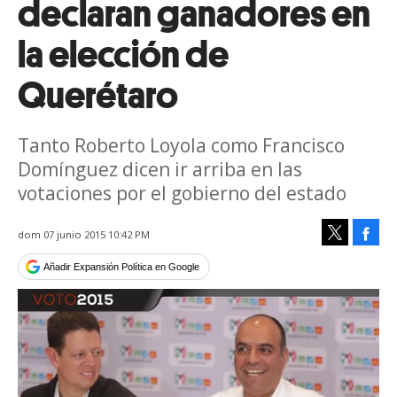
declaran ganadores en
la elección de
Querétaro
Tanto Roberto Loyola como Francisco
Domínguez dicen ir arriba en las
votaciones por el gobierno del estado
Face
dom 07 junio 2015 10:42 PM
Tweet
Añadir Expansión Política en Google